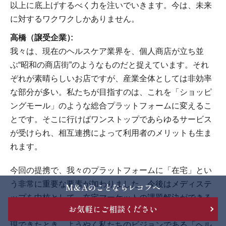
以上に底上げするべく力を注いでいきます。今は、未来
に対するワクワクしかありません。
高橋（譲受企業）
我々は、現在のヘルスケア業界を、個人商店が立ち並
ぶ“昭和の商店街”のようなものだと捉えています。それ
ぞれが素晴らしいお店ですが、産業全体としては非効率
な部分が多い。私たちが目指すのは、これを「ショッピ
ングモール」のような総合プラットフォームに変えるこ
とです。そこに行けばワンストップであらゆるサービス
が受けられ、相互連携によって利用者のメリットも生ま
れます。
今回の提携で、我々のプラットフォームに「在宅」とい
う非常に重要な要素が加わりました。今後はメディステ
M&Aのことならレコフへ
ップを中核として、在宅マーケットの課題解決ができる
お気軽にご相談ください
総合的なサービスを構築していきたい。その世界観が実
現できたとき、ようやく私たちのビジョンである「ヘル