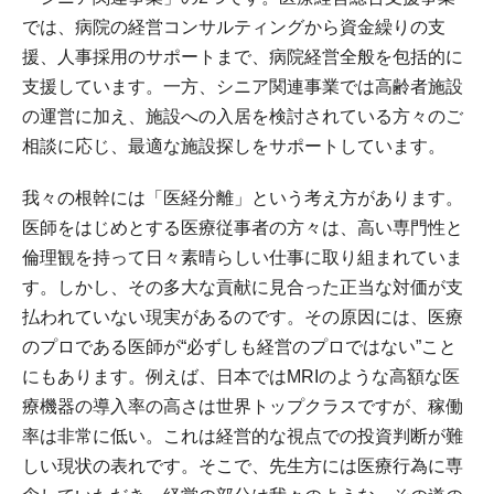
では、病院の経営コンサルティングから資金繰りの支
援、人事採用のサポートまで、病院経営全般を包括的に
支援しています。一方、シニア関連事業では高齢者施設
の運営に加え、施設への入居を検討されている方々のご
相談に応じ、最適な施設探しをサポートしています。
我々の根幹には「医経分離」という考え方があります。
医師をはじめとする医療従事者の方々は、高い専門性と
倫理観を持って日々素晴らしい仕事に取り組まれていま
す。しかし、その多大な貢献に見合った正当な対価が支
払われていない現実があるのです。その原因には、医療
のプロである医師が“必ずしも経営のプロではない”こと
にもあります。例えば、日本ではMRIのような高額な医
療機器の導入率の高さは世界トップクラスですが、稼働
率は非常に低い。これは経営的な視点での投資判断が難
しい現状の表れです。そこで、先生方には医療行為に専