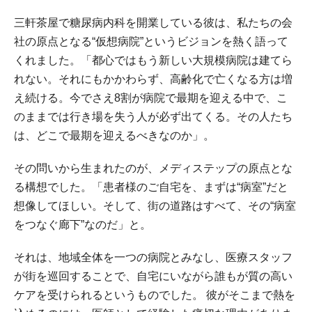
三軒茶屋で糖尿病内科を開業している彼は、私たちの会
社の原点となる“仮想病院”というビジョンを熱く語って
くれました。「都心ではもう新しい大規模病院は建てら
れない。それにもかかわらず、高齢化で亡くなる方は増
え続ける。今でさえ8割が病院で最期を迎える中で、こ
のままでは行き場を失う人が必ず出てくる。その人たち
は、どこで最期を迎えるべきなのか」。
その問いから生まれたのが、メディステップの原点とな
る構想でした。「患者様のご自宅を、まずは“病室”だと
想像してほしい。そして、街の道路はすべて、その“病室
をつなぐ廊下”なのだ」と。
それは、地域全体を一つの病院とみなし、医療スタッフ
が街を巡回することで、自宅にいながら誰もが質の高い
ケアを受けられるというものでした。 彼がそこまで熱を