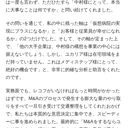
は一度も言わず、ただひたすら「中村様にとって、本当
に大事なことは何ですか」と問い続けてくれました。
その問いを通じて、私の中に残った軸は「仮想病院の実
現にプラスになるか」と「お客様と従業員が幸せになれ
るか」の2つだけでした。そして、その軸が定まった上
で、「他の大手企業は、中村様の構想を事業の中心には
据えないでしょう。しかし、ユカリア様は在宅領域をま
だ持っていません。これはメディステップ様にとって、
絶好の機会です」と、非常に的確な分析と助言をくれた
のです。
実務面でも、レコフがいなければもっと時間がかかった
はずです。M&Aのプロセスで発生する膨大な量のやり取
りをすべて一旦引き受けて交通整理をしてくれたおかげ
で、私たちは本質的な意思決定に集中でき、スピーディ
ーに事を進められました。最終的に「M&Aをするならユ