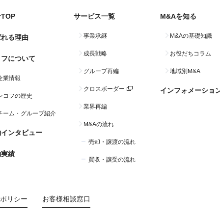
TOP
サービス一覧
M&Aを知る
事業承継
M&Aの基礎知識
ばれる理由
成長戦略
お役だちコラム
コフについて
グループ再編
地域別M&A
企業情報
クロスボーダー
インフォメーショ
レコフの歴史
業界再編
チーム・グループ紹介
M&Aの流れ
約インタビュー
売却・譲渡の流れ
約実績
買収・譲受の流れ
ポリシー
お客様相談窓口